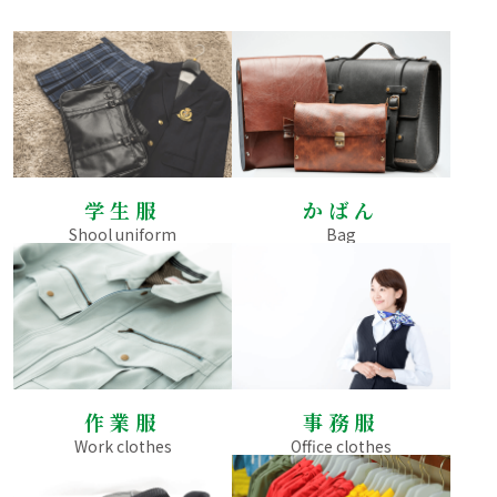
学生服
かばん
Shool uniform
Bag
作業服
事務服
Work clothes
Office clothes