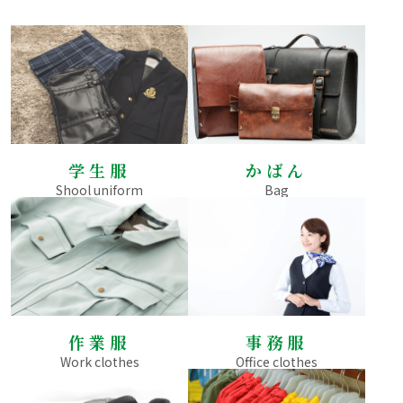
学生服
かばん
Shool uniform
Bag
作業服
事務服
Work clothes
Office clothes